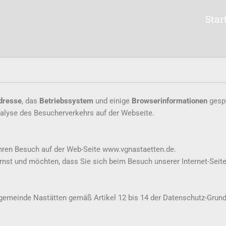
Star
dresse
, das
Betriebssystem
und einige
Browserinformationen
gespe
nalyse des Besucherverkehrs auf der Webseite.
hren Besuch auf der Web-Seite www.vgnastaetten.de.
nst und möchten, dass Sie sich beim Besuch unserer Internet-Seite
gemeinde Nastätten gemäß Artikel 12 bis 14 der Datenschutz-Grun