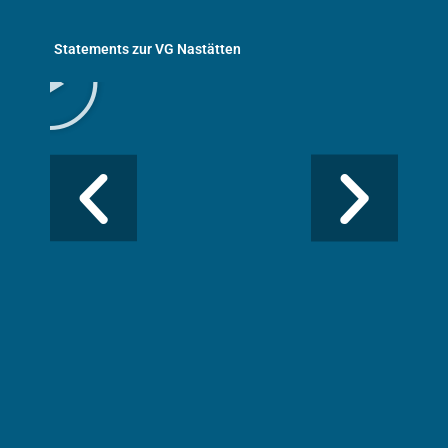
A
Statements zur VG Nastätten
b
s
p
i
e
l
e
n